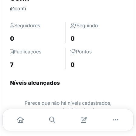
@confi
Seguidores
Seguindo
0
0
Publicações
Pontos
7
0
Níveis alcançados
Parece que não há níveis cadastrados,
peça para o administrador da sua
comunidade ativar e comece a se
destacar.