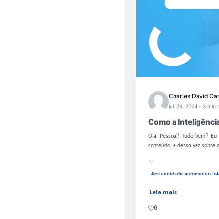
Charles David Ca
jul. 29, 2024
- 3 min d
Como a Inteligência
Olá, Pessoal! Tudo bem? Eu 
conteúdo, e dessa vez sobre
...
#privacidade automacao int
Leia mais
6