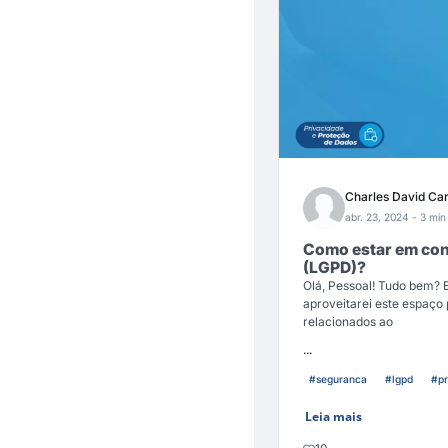
Charles David Ca
abr. 23, 2024
- 3 min 
Como estar em con
(LGPD)?
Olá, Pessoal! Tudo bem? 
aproveitarei este espaço
relacionados ao
...
#seguranca
#lgpd
#pr
Leia mais