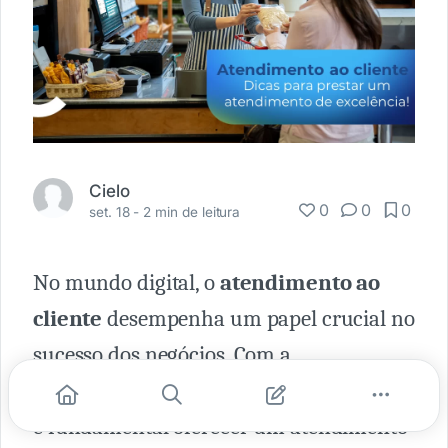
Cielo
0
0
0
set. 18 -
2 min de leitura
No mundo digital, o
atendimento ao
cliente
desempenha um papel crucial no
sucesso dos negócios. Com a
popularidade das lojas e compras online,
é fundamental oferecer um atendimento