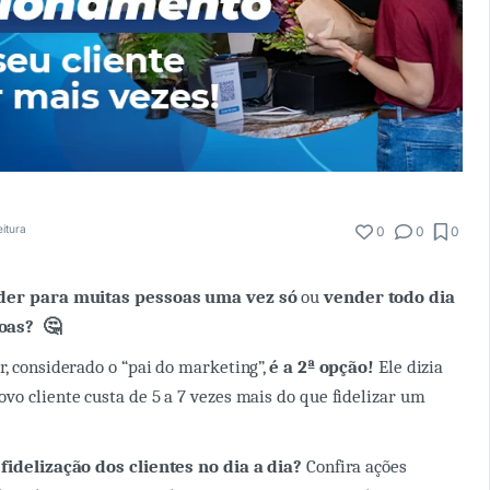
eitura
0
0
0
der para muitas pessoas uma vez
só
ou
vender todo dia
oas? 🤔
r, considerado o “pai do marketing”,
é a 2ª opção!
Ele dizia
vo cliente custa de 5 a 7 vezes mais do que fidelizar um
 fidelização dos clientes no dia a dia?
Confira ações