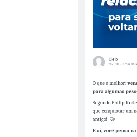
Cielo
fev. 20 -
3 min de l
O que é melhor:
ven
para algumas pess
Segundo Philip Kotle
que conquistar um no
antigo! 🤝
E aí, você pensa na