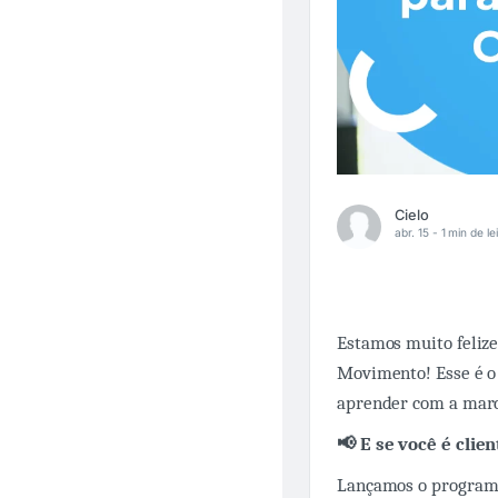
Cielo
abr. 15 -
1 min de le
Estamos muito feliz
Movimento! Esse é o 
aprender com a marca
📢 E se você é cli
Lançamos o progra