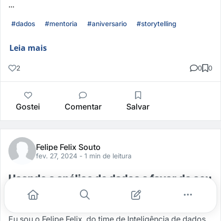
...
#dados
#mentoria
#aniversario
#storytelling
Leia mais
2
0
0
Gostei
Comentar
Salvar
Felipe Felix Souto
fev. 27, 2024
- 1 min de leitura
Usando a análise de dados a favor do seu
negócio
Oi, pessoal!
Eu sou o Felipe Felix, do time de Inteligência de dados