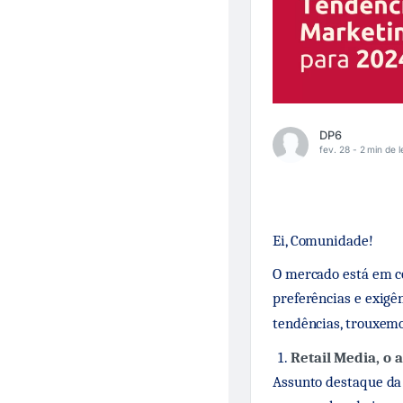
DP6
fev. 28 -
2 min de l
Ei, Comunidade!
O mercado está em c
preferências e exigê
tendências, trouxemo
Retail Media, o 
Assunto destaque da 