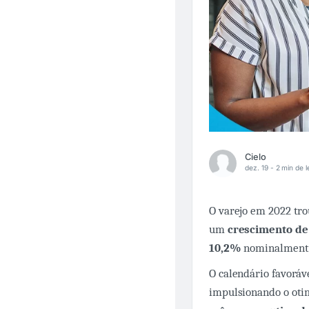
Cielo
dez. 19 -
2 min de l
O varejo em 2022 tro
um
crescimento de
10,2%
nominalmente 
O calendário favorá
impulsionando o otim