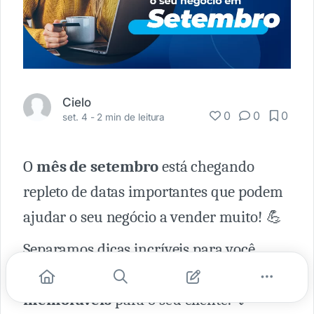
Cielo
0
0
0
set. 4 -
2 min de leitura
O
mês de setembro
está chegando
repleto de datas importantes que podem
ajudar o seu negócio a vender muito! 💪
Separamos dicas incríveis para você
criar estratégias
e
experiências
memoráveis
para o seu cliente. 💡