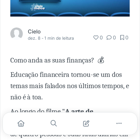
Cielo
0
0
0
dez. 8 -
1 min de leitura
Como anda as suas finanças? 💰
Educação financeira tornou-se um dos
temas mais falados nos últimos tempos, e
não é à toa.
Ao longo do filme “
A arte de
economizar
”, acompanhamos a história
de quatro pessoas e suas lutas diárias em