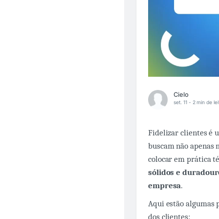
Cielo
set. 11 -
2 min de lei
Fidelizar clientes é
buscam não apenas m
colocar em prática té
sólidos e duradour
empresa
.
Aqui estão algumas p
dos clientes: