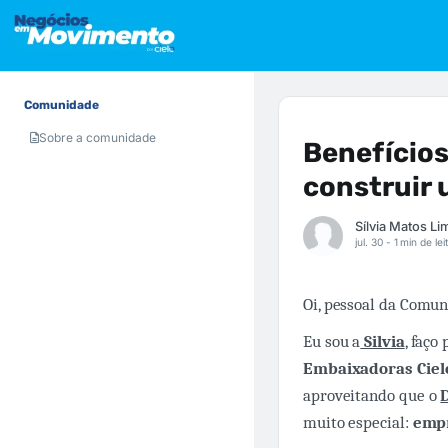
Comunidade
Sobre a comunidade
Benefícios
construir 
jul. 30 -
1 min de lei
Oi, pessoal da Comu
Eu sou a
Silvia
, faço
Embaixadoras Ciel
aproveitando que o
D
muito especial:
empr