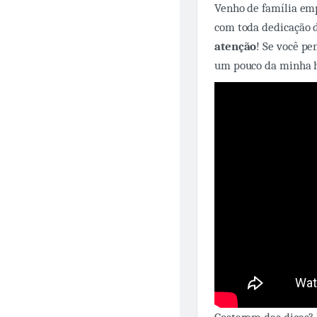
Venho de família emp
com toda dedicação da
atenção
! Se você pe
um pouco da minha h