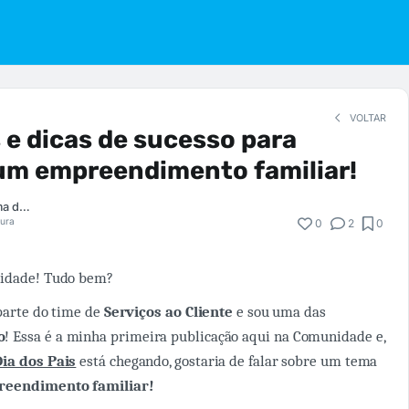
VOLTAR
 e dicas de sucesso para
um empreendimento familiar!
Sílvia Matos Lima dos Santos
tura
0
2
0
nidade! Tudo bem?
 parte do time de
Serviços ao Cliente
e sou uma das
o
! Essa é a minha primeira publicação aqui na Comunidade e,
ia dos Pais
está chegando, gostaria de falar sobre um tema
eendimento familiar!