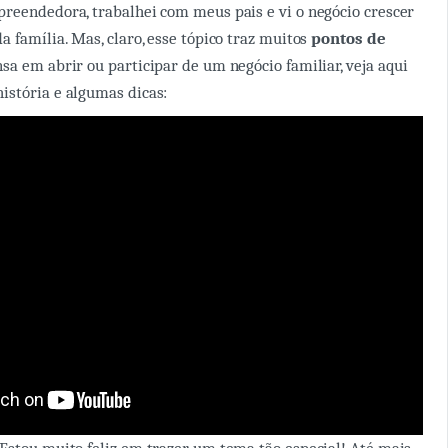
reendedora, trabalhei com meus pais e vi o negócio crescer
 família. Mas, claro, esse tópico traz muitos
pontos de
nsa em abrir ou participar de um negócio familiar, veja aqui
istória e algumas dicas: