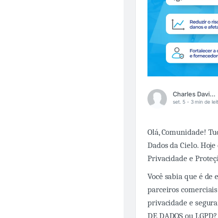
Charles David Carvalho
set. 5 -
3 min de lei
Olá, Comunidade! Tud
Dados da Cielo. Hoje
Privacidade e Proteç
Você sabia que é de 
parceiros comerciais
privacidade e segur
DE DADOS ou LGPD? 