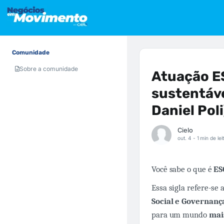
Comunidade
Sobre a comunidade
Atuação ES
sustentáve
Daniel Poli
Cielo
out. 4 -
1 min de lei
Você sabe o que é
E
Essa sigla refere-se
Social e Governanç
para um mundo
mais