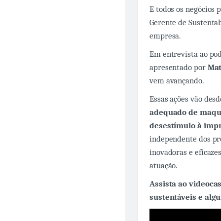
E todos os negócios 
Gerente de Sustentab
empresa.
Em entrevista ao po
apresentado por
Mat
vem avançando.
Essas ações vão des
adequado de maqui
desestímulo à imp
independente dos pr
inovadoras e eficaze
atuação.
Assista ao videoca
sustentáveis e alg