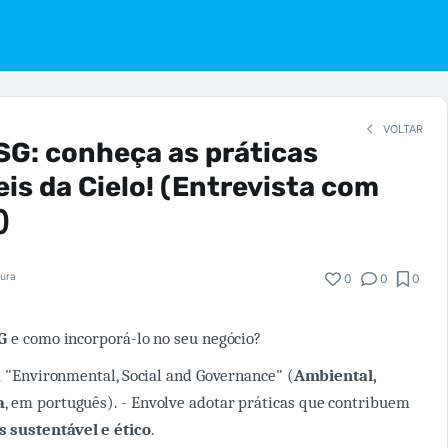
VOLTAR
G: conheça as práticas
is da Cielo! (Entrevista com
)
tura
0
0
0
SG
e como incorporá-lo no seu negócio?
 a "Environmental, Social and Governance" (
Ambiental,
a
, em português). - Envolve adotar práticas que contribuem
 sustentável e ético
.